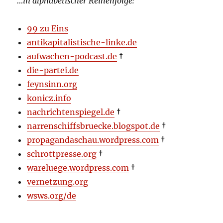
…in alphabetischer Reihenfolge:
99 zu Eins
antikapitalistische-linke.de
aufwachen-podcast.de
†
die-partei.de
feynsinn.org
konicz.info
nachrichtenspiegel.de
†
narrenschiffsbruecke.blogspot.de
†
propagandaschau.wordpress.com
†
schrottpresse.org
†
wareluege.wordpress.com
†
vernetzung.org
wsws.org/de