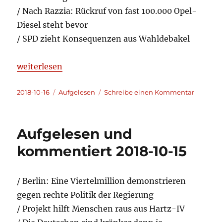
/ Nach Razzia: Rückruf von fast 100.000 Opel-
Diesel steht bevor
/ SPD zieht Konsequenzen aus Wahldebakel
„Aufgelesen und kommentiert 2018-10-16“
weiterlesen
Veröffentlicht
Kategorien
zu
2018-10-16
Aufgelesen
Schreibe einen Kommentar
am
Aufgele
und
komment
Aufgelesen und
2018-
10-
kommentiert 2018-10-15
16
/ Berlin: Eine Viertelmillion demonstrieren
gegen rechte Politik der Regierung
/ Projekt hilft Menschen raus aus Hartz-IV