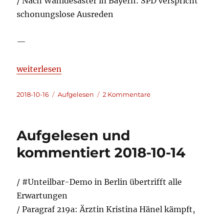
/ Nach Wahldesaster in Bayern: SPD verspricht
schonungslose Ausreden
—
„Aufgelesen und kommentiert 2018-10-15“
weiterlesen
Veröffentlicht
Kategorien
zu
2018-10-16
Aufgelesen
2 Kommentare
am
Aufgelesen
und
kommentiert
Aufgelesen und
2018-
10-
kommentiert 2018-10-14
15
/ #Unteilbar-Demo in Berlin übertrifft alle
Erwartungen
/ Paragraf 219a: Ärztin Kristina Hänel kämpft,