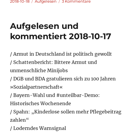
Veröffentlicht
Kategorien
zu
2018-10-18
Aufgelesen
3 Kommentare
am
Aufgelesen
und
kommentiert
Aufgelesen und
2018-
10-
kommentiert 2018-10-17
18
/ Armut in Deutschland ist politisch gewollt
/ Schattenbericht: Bittere Armut und
unmenschliche Minijobs
/ DGB und BDA gratulieren sich zu 100 Jahren
»Sozialpartnerschaft«
/ Bayern-Wahl und #unteilbar-Demo:
Historisches Wochenende
/ Spahn: „Kinderlose sollen mehr Pflegebeitrag
zahlen“
/ Loderndes Warnsignal