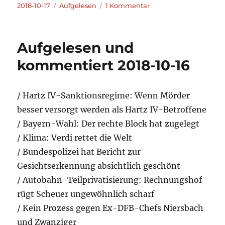
Veröffentlicht
Kategorien
zu
2018-10-17
Aufgelesen
1 Kommentar
am
Aufgelesen
und
kommentiert
Aufgelesen und
2018-
10-
kommentiert 2018-10-16
17
/ Hartz IV-Sanktionsregime: Wenn Mörder
besser versorgt werden als Hartz IV-Betroffene
/ Bayern-Wahl: Der rechte Block hat zugelegt
/ Klima: Verdi rettet die Welt
/ Bundespolizei hat Bericht zur
Gesichtserkennung absichtlich geschönt
/ Autobahn-Teilprivatisierung: Rechnungshof
rügt Scheuer ungewöhnlich scharf
/ Kein Prozess gegen Ex-DFB-Chefs Niersbach
und Zwanziger