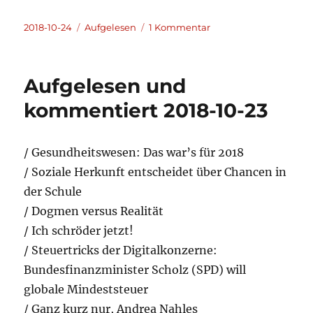
Veröffentlicht
Kategorien
zu
2018-10-24
Aufgelesen
1 Kommentar
am
Aufgelesen
und
kommentiert
Aufgelesen und
2018-
10-
kommentiert 2018-10-23
24
/ Gesundheitswesen: Das war’s für 2018
/ Soziale Herkunft entscheidet über Chancen in
der Schule
/ Dogmen versus Realität
/ Ich schröder jetzt!
/ Steuertricks der Digitalkonzerne:
Bundesfinanzminister Scholz (SPD) will
globale Mindeststeuer
/ Ganz kurz nur, Andrea Nahles