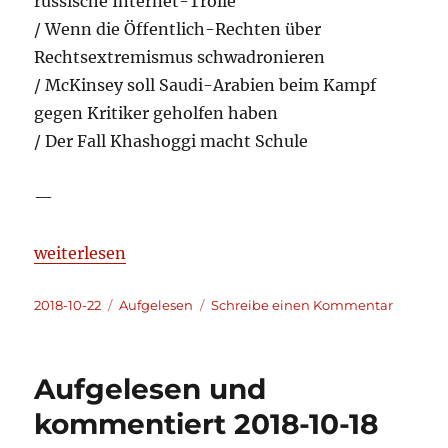
russische Internet-Trolle
/ Wenn die Öffentlich-Rechten über
Rechtsextremismus schwadronieren
/ McKinsey soll Saudi-Arabien beim Kampf
gegen Kritiker geholfen haben
/ Der Fall Khashoggi macht Schule
—
„Aufgelesen und kommentiert 2018-10-22“
weiterlesen
Veröffentlicht
Kategorien
zu
2018-10-22
Aufgelesen
Schreibe einen Kommentar
am
Aufgele
und
kommen
Aufgelesen und
2018-
10-
kommentiert 2018-10-18
22