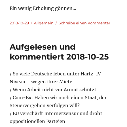
Ein wenig Erholung gönnen…
Veröffentlicht
Kategorien
zu
2018-10-29
Allgemein
Schreibe einen Kommentar
am
Mal
eine
Woche
Aufgelesen und
Pause
kommentiert 2018-10-25
/ So viele Deutsche leben unter Hartz-IV-
Niveau – wegen ihrer Miete
/ Wenn Arbeit nicht vor Armut schützt
/ Cum-Ex: Haben wir noch einen Staat, der
Steuervergehen verfolgen will?
/ EU verschärft Internetzensur und droht
oppositionellen Parteien