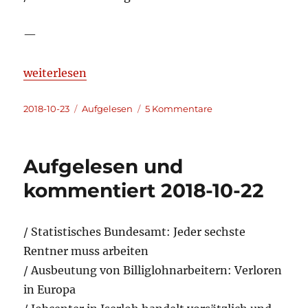
—
„Aufgelesen und kommentiert 2018-10-23“
weiterlesen
Veröffentlicht
Kategorien
zu
2018-10-23
Aufgelesen
5 Kommentare
am
Aufgelesen
und
kommentiert
Aufgelesen und
2018-
10-
kommentiert 2018-10-22
23
/ Statistisches Bundesamt: Jeder sechste
Rentner muss arbeiten
/ Ausbeutung von Billiglohnarbeitern: Verloren
in Europa