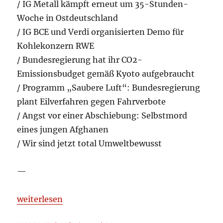
/ IG Metall kämpft erneut um 35-Stunden-
Woche in Ostdeutschland
/ IG BCE und Verdi organisierten Demo für
Kohlekonzern RWE
/ Bundesregierung hat ihr CO2-
Emissionsbudget gemäß Kyoto aufgebraucht
/ Programm „Saubere Luft“: Bundesregierung
plant Eilverfahren gegen Fahrverbote
/ Angst vor einer Abschiebung: Selbstmord
eines jungen Afghanen
/ Wir sind jetzt total Umweltbewusst
—
„Aufgelesen und kommentiert 2018-10-25“
weiterlesen