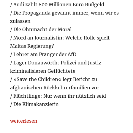
/ Audi zahlt 800 Millionen Euro Bußgeld
/ Die Propaganda gewinnt immer, wenn wir es
zulassen
/ Die Ohnmacht der Moral
/ Mord an Journalistin: Welche Rolle spielt
Maltas Regierung?
/ Lehrer am Pranger der AfD
/ Lager Donauwörth: Polizei und Justiz
kriminalisieren Geflüchtete
/ »Save the Children« legt Bericht zu
afghanischen Rückkehrerfamilien vor
/ Flüchtlinge: Nur wenn ihr nützlich seid
/ Die Klimakanzlerin
„Aufgelesen und kommentiert 2018-10-17“
weiterlesen