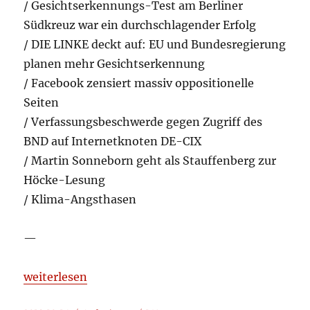
/ Gesichtserkennungs-Test am Berliner
Südkreuz war ein durchschlagender Erfolg
/ DIE LINKE deckt auf: EU und Bundesregierung
planen mehr Gesichtserkennung
/ Facebook zensiert massiv oppositionelle
Seiten
/ Verfassungsbeschwerde gegen Zugriff des
BND auf Internetknoten DE-CIX
/ Martin Sonneborn geht als Stauffenberg zur
Höcke-Lesung
/ Klima-Angsthasen
—
„Aufgelesen und kommentiert 2018-10-14“
weiterlesen