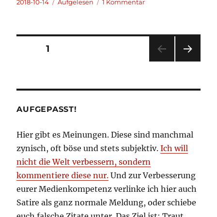
Veröffentlicht
Kategorien
zu
2018-10-14
Aufgelesen
1 Kommentar
am
Aufgelesen
und
kommentiert
2018-
Seitennummerierung
SEITE
1
10-
14
NÄC
der
HSTE
SEIT
Beiträge
E
AUFGEPASST!
Hier gibt es Meinungen. Diese sind manchmal
zynisch, oft böse und stets subjektiv.
Ich will
nicht die Welt verbessern, sondern
kommentiere diese nur.
Und zur Verbesserung
eurer Medienkompetenz verlinke ich hier auch
Satire als ganz normale Meldung, oder schiebe
euch falsche Zitate unter. Das Ziel ist: Traut