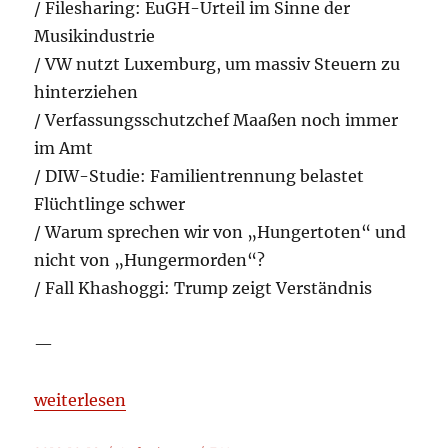
/ Filesharing: EuGH-Urteil im Sinne der
Musikindustrie
/ VW nutzt Luxemburg, um massiv Steuern zu
hinterziehen
/ Verfassungsschutzchef Maaßen noch immer
im Amt
/ DIW-Studie: Familientrennung belastet
Flüchtlinge schwer
/ Warum sprechen wir von „Hungertoten“ und
nicht von „Hungermorden“?
/ Fall Khashoggi: Trump zeigt Verständnis
—
„Aufgelesen und kommentiert 2018-10-18“
weiterlesen