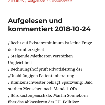
Veröffentlicht
Kategorien
zu
2018-10-25
Aufgelesen
2 Kommentare
am
Aufgelesen
und
kommentiert
Aufgelesen und
2018-
10-
kommentiert 2018-10-24
25
/ Recht auf Existenzminimum ist keine Frage
der Barmherzigkeit
/ Steigende Mietkosten verstärken
Ungleichheit
/ Rechnungshof prüft Privatisierung der
„Unabhängigen Patientenberatung“
/ Krankenschwester beklagt Sparzwang: Bald
sterben Menschen nach Mandel-OPs
/ Bürokostenpauschale: Martin Sonneborn
über das Abkassieren der EU-Politiker