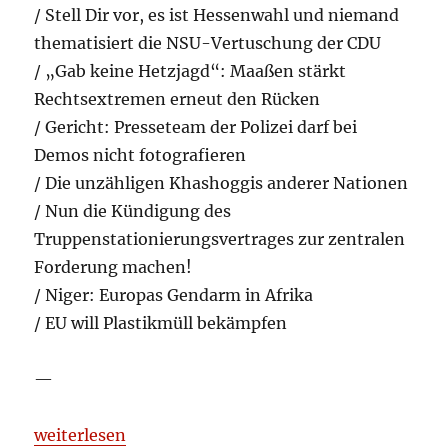
/ Stell Dir vor, es ist Hessenwahl und niemand
thematisiert die NSU-Vertuschung der CDU
/ „Gab keine Hetzjagd“: Maaßen stärkt
Rechtsextremen erneut den Rücken
/ Gericht: Presseteam der Polizei darf bei
Demos nicht fotografieren
/ Die unzähligen Khashoggis anderer Nationen
/ Nun die Kündigung des
Truppenstationierungsvertrages zur zentralen
Forderung machen!
/ Niger: Europas Gendarm in Afrika
/ EU will Plastikmüll bekämpfen
—
„Aufgelesen und kommentiert 2018-10-24“
weiterlesen