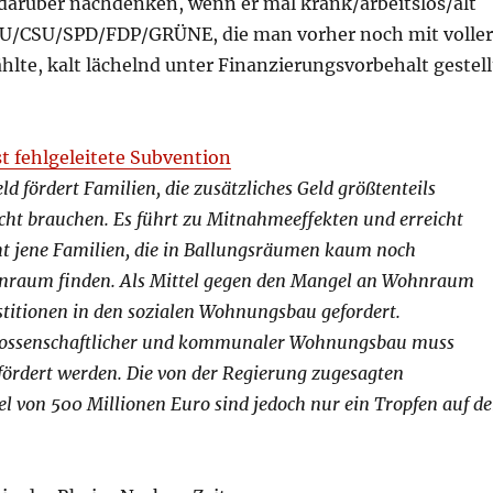
 darüber nachdenken, wenn er mal krank/arbeitslos/alt
DU/CSU/SPD/FDP/GRÜNE, die man vorher noch mit voller
lte, kalt lächelnd unter Finanzierungsvorbehalt gestell
t fehlgeleitete Subvention
d fördert Familien, die zusätzliches Geld größtenteils
cht brauchen. Es führt zu Mitnahmeeffekten und erreicht
ht jene Familien, die in Ballungsräumen kaum noch
nraum finden. Als Mittel gegen den Mangel an Wohnraum
titionen in den sozialen Wohnungsbau gefordert.
nossenschaftlicher und kommunaler Wohnungsbau muss
fördert werden. Die von der Regierung zugesagten
el von 500 Millionen Euro sind jedoch nur ein Tropfen auf d