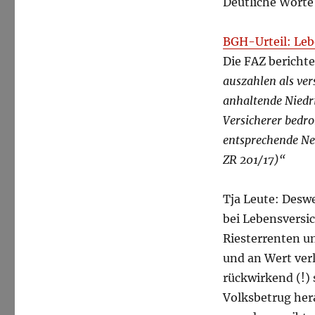
Deutliche Worte
BGH-Urteil: Leb
Die FAZ bericht
auszahlen als ver
anhaltende Niedri
Versicherer bedro
entsprechende Neu
ZR 201/17)“
Tja Leute: Desw
bei Lebensversi
Riesterrenten u
und an Wert ver
rückwirkend (!) 
Volksbetrug her