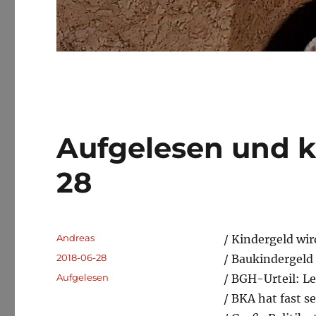
Aufgelesen und 
28
Autor
Andreas
/ Kindergeld wir
Veröffentlicht
2018-06-28
/ Baukindergeld 
am
Kategorien
Aufgelesen
/ BGH-Urteil: L
/ BKA hat fast s