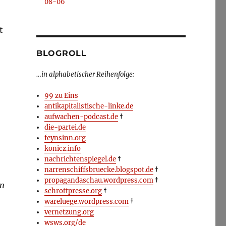
08-06
t
BLOGROLL
…in alphabetischer Reihenfolge:
99 zu Eins
antikapitalistische-linke.de
aufwachen-podcast.de
†
die-partei.de
feynsinn.org
konicz.info
nachrichtenspiegel.de
†
narrenschiffsbruecke.blogspot.de
†
propagandaschau.wordpress.com
†
en
schrottpresse.org
†
wareluege.wordpress.com
†
vernetzung.org
wsws.org/de