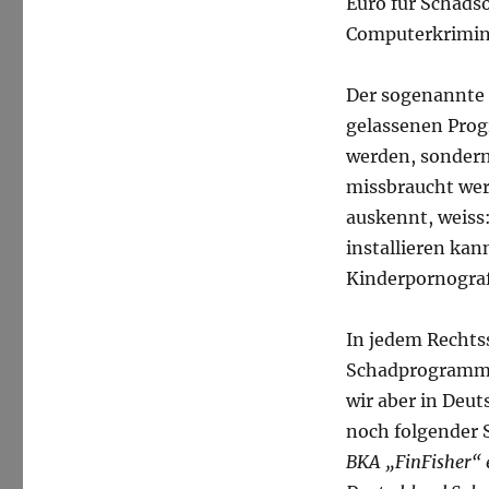
Euro für Schads
Computerkrimina
Der sogenannte 
gelassenen Prog
werden, sondern
missbraucht wer
auskennt, weiss
installieren kan
Kinderpornograf
In jedem Rechtss
Schadprogrammen
wir aber in Deut
noch folgender S
BKA „FinFisher“ 