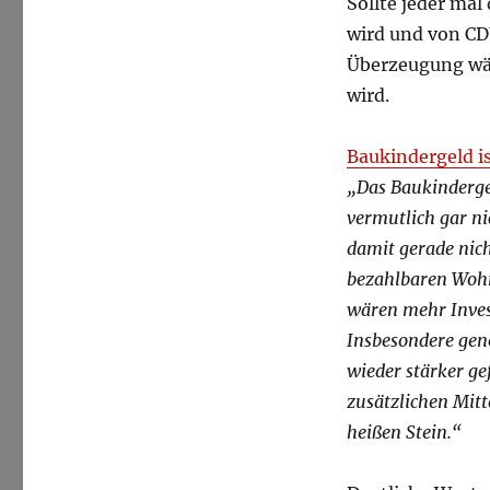
Sollte jeder mal
wird und von C
Überzeugung wäh
wird.
Baukindergeld is
„Das Baukindergel
vermutlich gar ni
damit gerade nic
bezahlbaren Woh
wären mehr Inves
Insbesondere ge
wieder stärker ge
zusätzlichen Mitt
heißen Stein.“