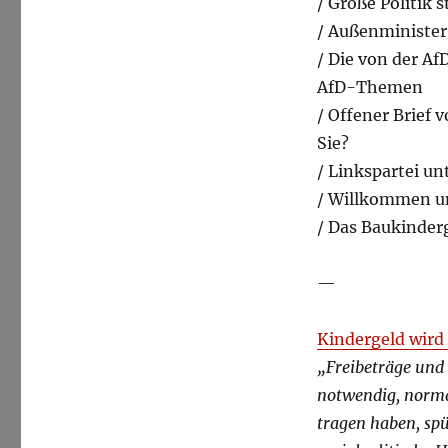
/ Große Politik 
/ Außenminister
/ Die von der A
AfD-Themen
/ Offener Brief 
Sie?
/ Linkspartei un
/ Willkommen u
/ Das Baukinde
—
Kindergeld wird 
„Freibeträge und 
notwendig, normal
tragen haben, spü