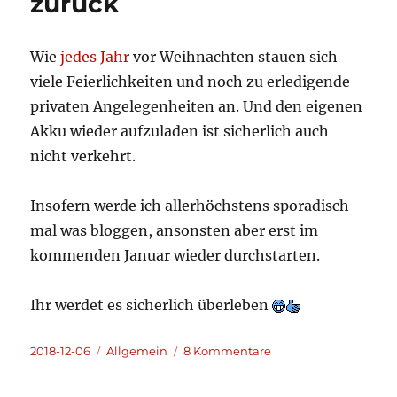
zurück
Wie
jedes Jahr
vor Weihnachten stauen sich
viele Feierlichkeiten und noch zu erledigende
privaten Angelegenheiten an. Und den eigenen
Akku wieder aufzuladen ist sicherlich auch
nicht verkehrt.
Insofern werde ich allerhöchstens sporadisch
mal was bloggen, ansonsten aber erst im
kommenden Januar wieder durchstarten.
Ihr werdet es sicherlich überleben
Veröffentlicht
Kategorien
zu
2018-12-06
Allgemein
8 Kommentare
am
Ziehe
mich