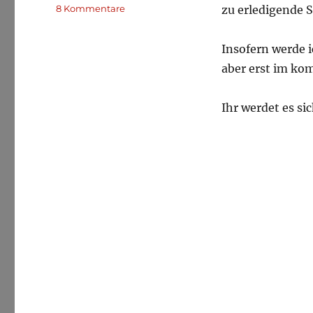
zu
8 Kommentare
zu erledigende S
Ziehe
mich
Insofern werde 
bis
Jahresende
aber erst im ko
zurück
Ihr werdet es si