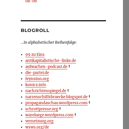
08-06
BLOGROLL
…in alphabetischer Reihenfolge:
99 zu Eins
antikapitalistische-linke.de
aufwachen-podcast.de
†
die-partei.de
feynsinn.org
konicz.info
nachrichtenspiegel.de
†
narrenschiffsbruecke.blogspot.de
†
propagandaschau.wordpress.com
†
schrottpresse.org
†
wareluege.wordpress.com
†
vernetzung.org
wsws.org/de