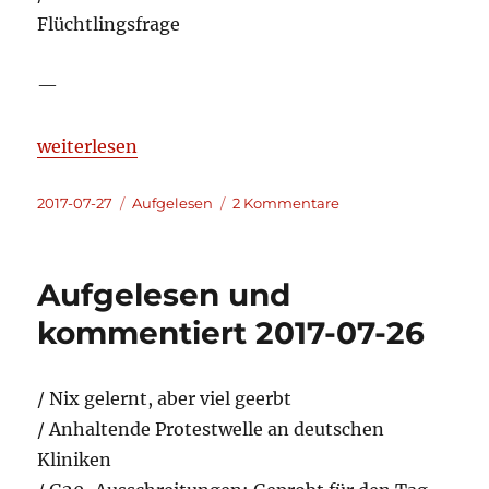
Flüchtlingsfrage
—
„Aufgelesen und kommentiert 2017-07-27“
weiterlesen
Veröffentlicht
Kategorien
zu
2017-07-27
Aufgelesen
2 Kommentare
am
Aufgelesen
und
kommentiert
Aufgelesen und
2017-
07-
kommentiert 2017-07-26
27
/ Nix gelernt, aber viel geerbt
/ Anhaltende Protestwelle an deutschen
Kliniken