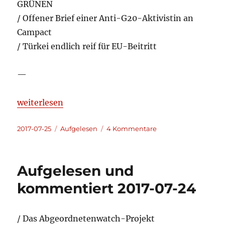
GRÜNEN
/ Offener Brief einer Anti-G20-Aktivistin an
Campact
/ Türkei endlich reif für EU-Beitritt
—
„Aufgelesen und kommentiert 2017-07-25“
weiterlesen
Veröffentlicht
Kategorien
zu
2017-07-25
Aufgelesen
4 Kommentare
am
Aufgelesen
und
kommentiert
Aufgelesen und
2017-
07-
kommentiert 2017-07-24
25
/ Das Abgeordnetenwatch-Projekt