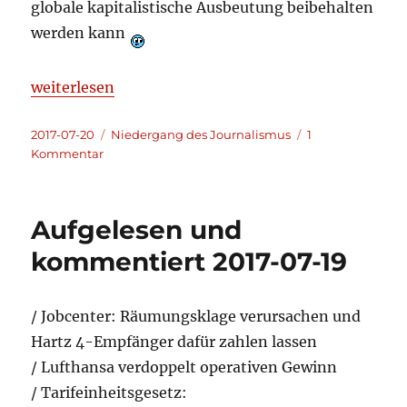
globale kapitalistische Ausbeutung beibehalten
werden kann
„Der Niedergang des Journalismus am Beispiel: Ulr
weiterlesen
Veröffentlicht
Kategorien
2017-07-20
Niedergang des Journalismus
1
am
zu
Kommentar
Der
Niedergang
des
Aufgelesen und
Journalismus
am
kommentiert 2017-07-19
Beispiel:
Ulrich
Ladurner
/ Jobcenter: Räumungsklage verursachen und
Hartz 4-Empfänger dafür zahlen lassen
/ Lufthansa verdoppelt operativen Gewinn
/ Tarifeinheitsgesetz: