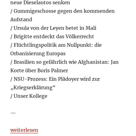
neue Dieselautos senken
/ Gummigeschosse gegen den kommenden
Aufstand
/ Ursula von der Leyen betet in Mali
/ Brigitte entdeckt das Völkerrecht
/ Flüchtlingspolitik am Nullpunkt: die
Orbanisierung Europas
/ Brasilien so gefährlich wie Afghanistan: Jan
Korte über Boris Palmer
/ NSU-Prozess: Ein Plädoyer wird zur
„Kriegserklärung“
/ Unser Kollege
—
„Aufgelesen und kommentiert 2017-07-31“
weiterlesen