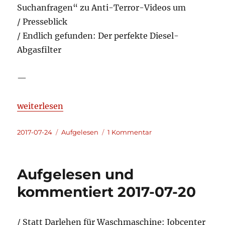
Suchanfragen“ zu Anti-Terror-Videos um
/ Presseblick
/ Endlich gefunden: Der perfekte Diesel-
Abgasfilter
—
„Aufgelesen und kommentiert 2017-07-24“
weiterlesen
Veröffentlicht
Kategorien
zu
2017-07-24
Aufgelesen
1 Kommentar
am
Aufgelesen
und
kommentiert
Aufgelesen und
2017-
07-
kommentiert 2017-07-20
24
/ Statt Darlehen für Waschmaschine: Jobcenter