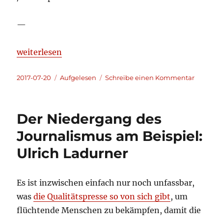
—
„Aufgelesen und kommentiert 2017-07-20“
weiterlesen
Veröffentlicht
Kategorien
zu
2017-07-20
Aufgelesen
Schreibe einen Kommentar
am
Aufgele
und
kommen
Der Niedergang des
2017-
07-
Journalismus am Beispiel:
20
Ulrich Ladurner
Es ist inzwischen einfach nur noch unfassbar,
was
die Qualitätspresse so von sich gibt
, um
flüchtende Menschen zu bekämpfen, damit die