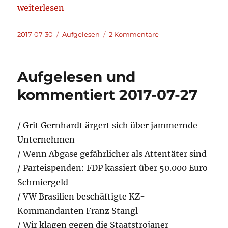
„Aufgelesen und kommentiert 2017-07-30“
weiterlesen
Veröffentlicht
Kategorien
zu
2017-07-30
Aufgelesen
2 Kommentare
am
Aufgelesen
und
kommentiert
Aufgelesen und
2017-
07-
kommentiert 2017-07-27
30
/ Grit Gernhardt ärgert sich über jammernde
Unternehmen
/ Wenn Abgase gefährlicher als Attentäter sind
/ Parteispenden: FDP kassiert über 50.000 Euro
Schmiergeld
/ VW Brasilien beschäftigte KZ-
Kommandanten Franz Stangl
/ Wir klagen gegen die Staatstrojaner –