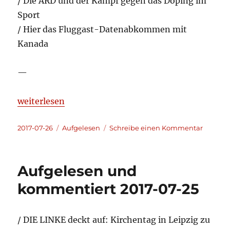
/ Die ARD und der Kampf gegen das Doping im
Sport
/ Hier das Fluggast-Datenabkommen mit
Kanada
—
„Aufgelesen und kommentiert 2017-07-26“
weiterlesen
Veröffentlicht
Kategorien
zu
2017-07-26
Aufgelesen
Schreibe einen Kommentar
am
Aufgele
und
kommen
Aufgelesen und
2017-
07-
kommentiert 2017-07-25
26
/ DIE LINKE deckt auf: Kirchentag in Leipzig zu