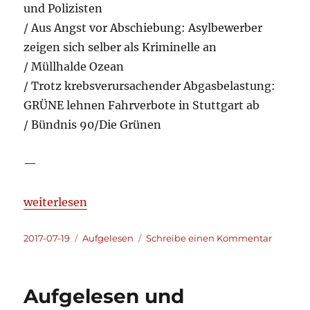
und Polizisten
/ Aus Angst vor Abschiebung: Asylbewerber
zeigen sich selber als Kriminelle an
/ Müllhalde Ozean
/ Trotz krebsverursachender Abgasbelastung:
GRÜNE lehnen Fahrverbote in Stuttgart ab
/ Bündnis 90/Die Grünen
—
„Aufgelesen und kommentiert 2017-07-19“
weiterlesen
Veröffentlicht
Kategorien
zu
2017-07-19
Aufgelesen
Schreibe einen Kommentar
am
Aufgele
und
kommen
Aufgelesen und
2017-