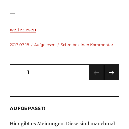
—
„Aufgelesen und kommentiert 2017-07-18“
weiterlesen
Veröffentlicht
Kategorien
zu
2017-07-18
Aufgelesen
Schreibe einen Kommentar
am
Aufgele
und
kommen
2017-
Seitennummerierung
SEITE
1
07-
18
NÄC
der
HSTE
SEIT
Beiträge
E
AUFGEPASST!
Hier gibt es Meinungen. Diese sind manchmal