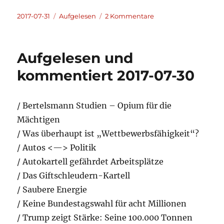
Veröffentlicht
Kategorien
zu
2017-07-31
Aufgelesen
2 Kommentare
am
Aufgelesen
und
kommentiert
Aufgelesen und
2017-
07-
kommentiert 2017-07-30
31
/ Bertelsmann Studien – Opium für die
Mächtigen
/ Was überhaupt ist „Wettbewerbsfähigkeit“?
/ Autos <—> Politik
/ Autokartell gefährdet Arbeitsplätze
/ Das Giftschleudern-Kartell
/ Saubere Energie
/ Keine Bundestagswahl für acht Millionen
/ Trump zeigt Stärke: Seine 100.000 Tonnen