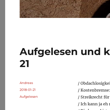
Aufgelesen und k
21
Autor
Andreas
/ Obdachlosigke
Veröffentlicht
2018-01-21
/ Kostenbremse:
am
Kategorien
Aufgelesen
/ Streikrecht fü
/ Ich kann ja eh