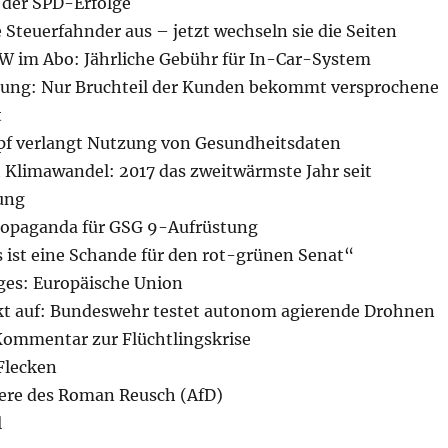
e der SPD-Erfolge
e Steuerfahnder aus – jetzt wechseln sie die Seiten
MW im Abo: Jährliche Gebühr für In-Car-System
sung: Nur Bruchteil der Kunden bekommt versprochene
t
pf verlangt Nutzung von Gesundheitsdaten
t Klimawandel: 2017 das zweitwärmste Jahr seit
ung
ropaganda für GSG 9-Aufrüstung
Es ist eine Schande für den rot-grünen Senat“
ages: Europäische Union
kt auf: Bundeswehr testet autonom agierende Drohnen
 Kommentar zur Flüchtlingskrise
Flecken
riere des Roman Reusch (AfD)
l