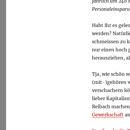
jährlich um 240 M
Personaleinsparu
Habt ihr es gele
werden? Natürlic
schmeissen zu k
nur einen hoch p
herausziehen, al
Tja, wie schön w
(mit-)gehören w
verschachern kö
lieber Kapitalis
Reibach machen
Gewerkschaft
an