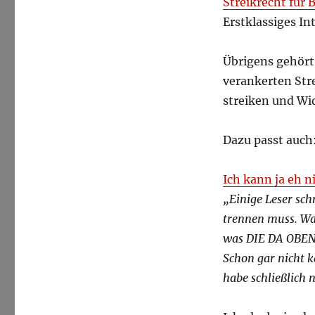
Streikrecht für 
Erstklassiges In
Übrigens gehört
verankerten Stre
streiken und Wi
Dazu passt auch
Ich kann ja eh n
„Einige Leser sc
trennen muss. Wah
was DIE DA OBEN 
Schon gar nicht 
habe schließlich