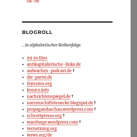
08-06
BLOGROLL
…in alphabetischer Reihenfolge:
99 zu Eins
antikapitalistische-linke.de
aufwachen-podcast.de
†
die-partei.de
feynsinn.org
konicz.info
nachrichtenspiegel.de
†
narrenschiffsbruecke.blogspot.de
†
propagandaschau.wordpress.com
†
schrottpresse.org
†
wareluege.wordpress.com
†
vernetzung.org
wsws.org/de