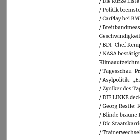
/ Die kurze List
/ Politik bremst
/ CarPlay bei B
/ Breitbandmes
Geschwindigkei
/ BDI-Chef Kem
/ NASA bestätig
Klimaaufzeichn
/ Tagesschau-P
/ Asylpolitik: „
/ Zyniker des T
/ DIE LINKE dec
/ Georg Restle:
/ Blinde braune 
/ Die Staatskar
/ Trainerwechse