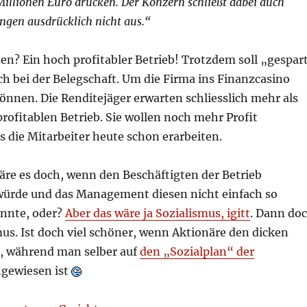
illionen Euro drücken. Der Konzern schließt dabei auch
ngen ausdrücklich nicht aus.“
sen? Ein hoch profitabler Betrieb! Trotzdem soll „gespar
h bei der Belegschaft. Um die Firma ins Finanzcasino
önnen. Die Renditejäger erwarten schliesslich mehr als
rofitablen Betrieb. Sie wollen noch mehr Profit
s die Mitarbeiter heute schon erarbeiten.
äre es doch, wenn den Beschäftigten der Betrieb
ürde und das Management diesen nicht einfach so
nnte, oder?
Aber das wäre ja Sozialismus, igitt
. Dann do
mus. Ist doch viel schöner, wenn Aktionäre den dicken
, während man selber auf
den „Sozialplan“ der
gewiesen ist