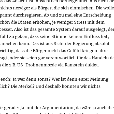
ss das Absicht ist. Absichtlich herbeigeführt. Aus Sicht d
 nichts nerviger als Bürger, die sich einmischen. Die woll
spannt durchregieren. Ab und zu mal eine Entscheidung
schön die Diäten erhöhen, je weniger Stress mit dem
besser. Also ist das gesamte System darauf ausgelegt, d
fühl zu geben, dass seine Stimme keinen Einfluss hat,
s machen kann. Das ist aus Sicht der Regierung absolut
chtig, dass die Bürger nicht das Gefühl kriegen, ihre
agt, oder sie seien gar verantwortlich für das Handeln d
 die z.B. US-Drohnenmorde via Ramstein duldet.
 euch: Ja wer denn sonst? Wer ist denn eurer Meinung
lich? Die Merkel? Und deshalb konnten wir nichts
ir gerade: Ja, mit der Argumentation, da wäre ja auch die