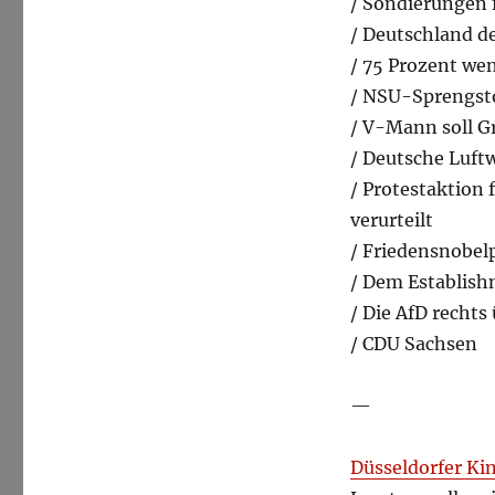
/ Sondierungen
/ Deutschland d
/ 75 Prozent we
/ NSU-Sprengsto
/ V-Mann soll G
/ Deutsche Luftw
/ Protestaktion 
verurteilt
/ Friedensnobel
/ Dem Establish
/ Die AfD rechts
/ CDU Sachsen
—
Düsseldorfer Kin