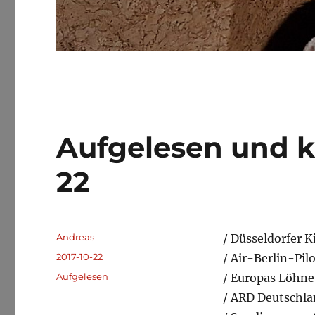
Aufgelesen und k
22
Autor
Andreas
/ Düsseldorfer K
Veröffentlicht
2017-10-22
/ Air-Berlin-Pil
am
Kategorien
Aufgelesen
/ Europas Löhne
/ ARD Deutschla