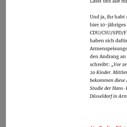
Lasst uns alle m
Und ja, ihr habt 
hier 10-jährige
CDU/CSU/SPD/FDP
haben sich dafü
Armenspeisungen
den Andrang an 
schreibt:
„Vor ze
20 Kinder. Mittle
bekommen diese Ar
Studie der Hans-B
Düsseldorf in Ar