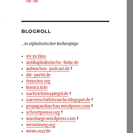
08-06
-
BLOGROLL
…in alphabetischer Reihenfolge:
99 zu Eins
antikapitalistische-linke.de
aufwachen-podcast.de
†
die-partei.de
feynsinn.org
konicz.info
nachrichtenspiegel.de
†
narrenschiffsbruecke.blogspot.de
†
propagandaschau.wordpress.com
†
schrottpresse.org
†
wareluege.wordpress.com
†
vernetzung.org
wsws.org/de