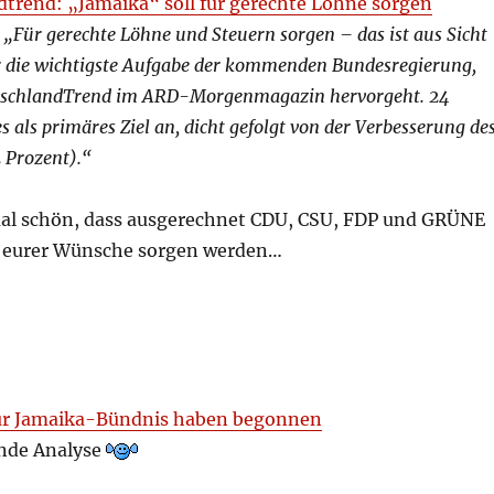
trend: „Jamaika“ soll für gerechte Löhne sorgen
:
„Für gerechte Löhne und Steuern sorgen – das ist aus Sicht
 die wichtigste Aufgabe der kommenden Bundesregierung,
tschlandTrend im ARD-Morgenmagazin hervorgeht. 24
s als primäres Ziel an, dicht gefolgt von der Verbesserung de
 Prozent).“
al schön, dass ausgerechnet CDU, CSU, FDP und GRÜNE
ng eurer Wünsche sorgen werden…
ür Jamaika-Bündnis haben begonnen
nde Analyse