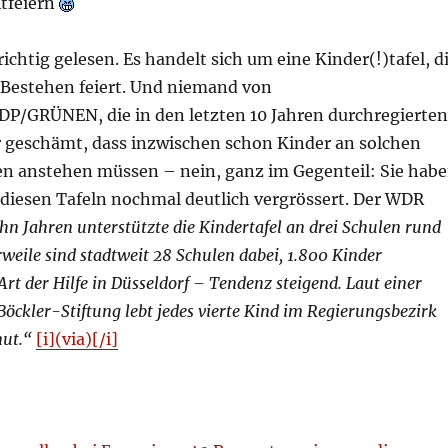
itfeiern
richtig gelesen. Es handelt sich um eine Kinder(!)tafel, d
s Bestehen feiert. Und niemand von
/GRÜNEN, die in den letzten 10 Jahren durchregierten
r geschämt, dass inzwischen schon Kinder an solchen
 anstehen müssen – nein, ganz im Gegenteil: Sie hab
diesen Tafeln nochmal deutlich vergrössert. Der WDR
hn Jahren unterstützte die Kindertafel an drei Schulen rund
rweile sind stadtweit 28 Schulen dabei, 1.800 Kinder
t der Hilfe in Düsseldorf – Tendenz steigend. Laut einer
öckler-Stiftung lebt jedes vierte Kind im Regierungsbezirk
mut.“
[i](via)[/i]