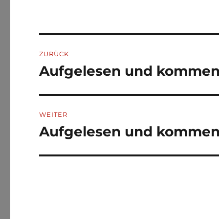
Beitragsnavigation
ZURÜCK
Aufgelesen und kommenti
Vorheriger
Beitrag:
WEITER
Aufgelesen und kommenti
Nächster
Beitrag: