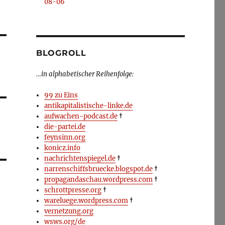
08-06
BLOGROLL
…in alphabetischer Reihenfolge:
99 zu Eins
antikapitalistische-linke.de
aufwachen-podcast.de
†
die-partei.de
feynsinn.org
konicz.info
nachrichtenspiegel.de
†
narrenschiffsbruecke.blogspot.de
†
propagandaschau.wordpress.com
†
schrottpresse.org
†
wareluege.wordpress.com
†
vernetzung.org
wsws.org/de