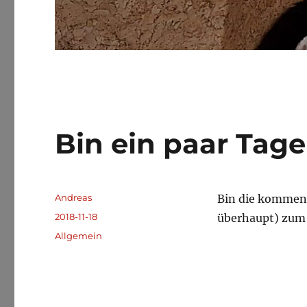
Bin ein paar Tag
Autor
Andreas
Bin die kommen
Veröffentlicht
2018-11-18
überhaupt) zum 
am
Kategorien
Allgemein