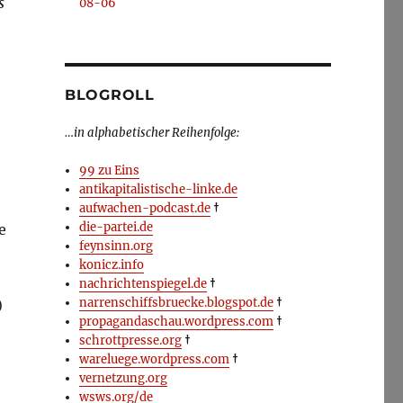
s
08-06
BLOGROLL
…in alphabetischer Reihenfolge:
99 zu Eins
antikapitalistische-linke.de
aufwachen-podcast.de
†
die-partei.de
e
feynsinn.org
konicz.info
nachrichtenspiegel.de
†
narrenschiffsbruecke.blogspot.de
†
)
propagandaschau.wordpress.com
†
schrottpresse.org
†
wareluege.wordpress.com
†
vernetzung.org
wsws.org/de