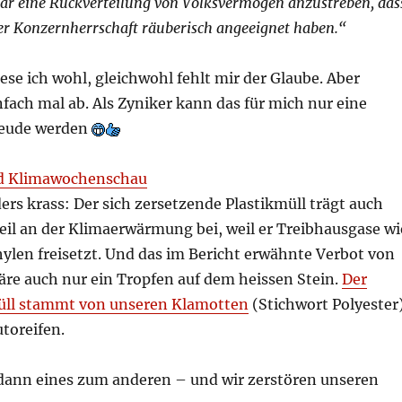
ar eine Rückverteilung von Volksvermögen anzustreben, das
der Konzernherrschaft räuberisch angeeignet haben.“
lese ich wohl, gleichwohl fehlt mir der Glaube. Aber
nfach mal ab. Als Zyniker kann das für mich nur eine
reude werden
nd Klimawochenschau
rs krass: Der sich zersetzende Plastikmüll trägt auch
eil an der Klimaerwärmung bei, weil er Treibhausgase wi
ylen freisetzt. Und das im Bericht erwähnte Verbot von
äre auch nur ein Tropfen auf dem heissen Stein.
Der
üll stammt von unseren Klamotten
(Stichwort Polyester
toreifen.
ann eines zum anderen – und wir zerstören unseren