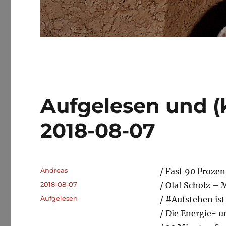
Aufgelesen und (
2018-08-07
Autor
Andreas
/ Fast 90 Proze
Veröffentlicht
2018-08-07
/ Olaf Scholz – 
am
Kategorien
Aufgelesen
/ #Aufstehen is
/ Die Energie-