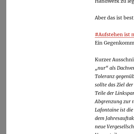
Handwerk zu leg
Aber das ist be
#Aufstehen ist
Ein Gegenkommen
Kurzer Ausschnit
„nur“ als Dachve
Toleranz gegenüb
sollte das Ziel d
Teile der Linkspar
Abgrenzung zur ne
Lafontaine ist di
dem Jahresauftakt
neue Vergesellsch