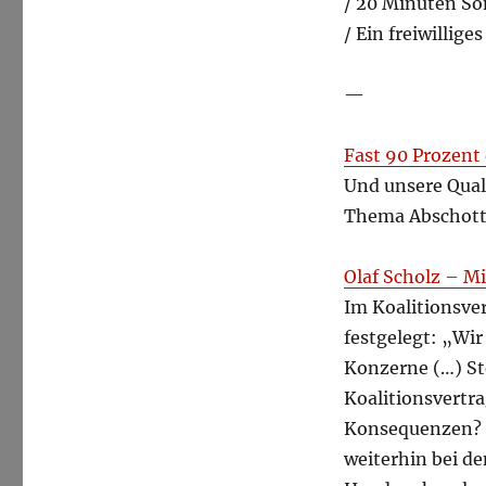
/ 20 Minuten So
/ Ein freiwillig
—
Fast 90 Prozent
Und unsere Qual
Thema Abschott
Olaf Scholz – Mi
Im Koalitionsve
festgelegt: „Wi
Konzerne (…) S
Koalitionsvertra
Konsequenzen? K
weiterhin bei de