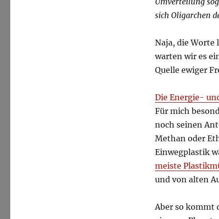
Umverteilung sog
sich Oligarchen 
Naja, die Worte 
warten wir es ei
Quelle ewiger F
Die Energie- u
Für mich besonde
noch seinen Ant
Methan oder Eth
Einwegplastik w
meiste Plastikm
und von alten Au
Aber so kommt d