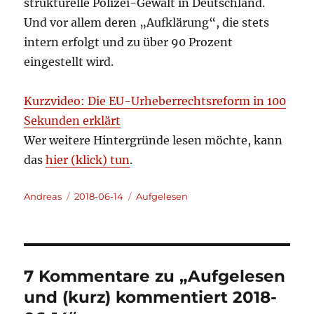
strukturelle Polizei-Gewalt in Deutschland.
Und vor allem deren „Aufklärung“, die stets
intern erfolgt und zu über 90 Prozent
eingestellt wird.
Kurzvideo: Die EU-Urheberrechtsreform in 100
Sekunden erklärt
Wer weitere Hintergründe lesen möchte, kann
das
hier (klick) tun
.
Autor
Veröffentlicht
Kategorien
Andreas
2018-06-14
Aufgelesen
am
7 Kommentare zu „Aufgelesen
und (kurz) kommentiert 2018-