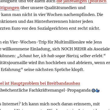
losigkeit und vor allem auch
die jahrelangen (politisch
ütigungen
über unsere Qualitätsmedien und
 kann man nicht in vier Wochen nachempfinden. Die
anktionen und das Hinterherrennen hinter jeden
rzten Euro vor den Sozialgerichten erst recht nicht.
ch ein Vier-Wochen-Trip für Multimillionäre wie Jens
e willkommene Einladung, sich NOCH MEHR als Asoziale
 können:
„Schaut her, ich hab sogar Hartz4 selber erlebt.“
tätsjournaille wird ihn hochleben und abfeiern, wenn er
 Erfahrung“ seine nächsten Sprüche klopft.
l ist Hauptproblem bei Breitbandausbau
allwöchentliche Fachkräftemangel-Propaganda
s Internet? Ich kann mich noch daran erinnern, mit