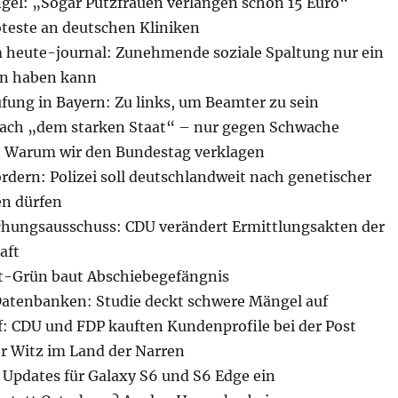
gel: „Sogar Putzfrauen verlangen schon 15 Euro“
oteste an deutschen Kliniken
im heute-journal: Zunehmende soziale Spaltung nur ein
an haben kann
fung in Bayern: Zu links, um Beamter zu sein
ach „dem starken Staat“ – nur gegen Schwache
: Warum wir den Bundestag verklagen
rdern: Polizei soll deutschlandweit nach genetischer
n dürfen
hungsausschuss: CDU verändert Ermittlungsakten der
aft
ot-Grün baut Abschiebegefängnis
Datenbanken: Studie deckt schwere Mängel auf
: CDU und FDP kauften Kundenprofile bei der Post
r Witz im Land der Narren
 Updates für Galaxy S6 und S6 Edge ein