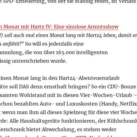
ese SPD-Erneuerung, von der sie ständig reden, ist Verlass
n Monat mit Hartz IV: Eine sinnlose Armutsshow
) soll auch mal einen Monat lang mit Hartz4 leben, damit e
s anfühlt!“
So will es jedenfalls eine
ammlung, die von über 165.000 intelligenten
issig unterschrieben wurde.
 einen Monat lang in den Hartz4-Abenteuerurlaub
itte soll DAS denn ernsthaft bringen? So ein CDU-Bonze
esamten Wohlstand mit in diesen Vier-Wochen-Urlaub 
 schon bezahlten Auto- und Luxuskosten (Handy, Netflix
t wenn man ihm all dieses Spielzeug für diese vier Woch
: Alle Haushaltsgeräte funktionieren, der Kühlschran
eiderschrank bietet Abwechslung, es stehen weder