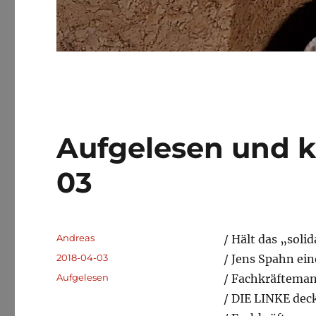
Aufgelesen und 
03
Autor
Andreas
/ Hält das „sol
Veröffentlicht
2018-04-03
/ Jens Spahn ei
am
Kategorien
Aufgelesen
/ Fachkräfteman
/ DIE LINKE deck