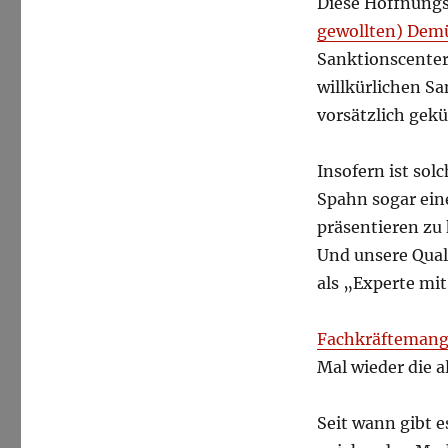
Diese Hoffnungs
gewollten) Dem
Sanktionscenter
willkürlichen S
vorsätzlich gekü
Insofern ist sol
Spahn sogar ein
präsentieren zu
Und unsere Quali
als „Experte mit
Fachkräftemange
Mal wieder die 
Seit wann gibt e