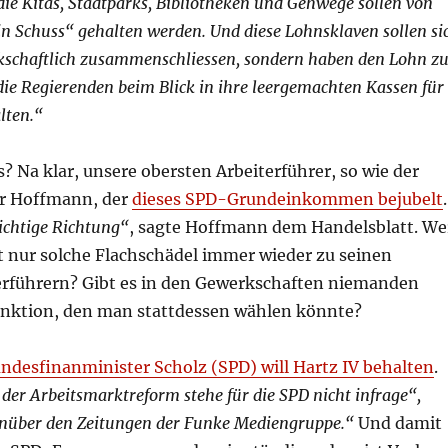
die Kitas, Stadtparks, Bibliotheken und Gehwege sollen von
n Schuss“ gehalten werden. Und diese Lohnsklaven sollen si
kschaftlich zusammenschliessen, sondern haben den Lohn z
die Regierenden beim Blick in ihre leergemachten Kassen für
lten.“
? Na klar, unsere obersten Arbeiterführer, so wie der
r Hoffmann, der
dieses SPD-Grundeinkommen bejubelt
.
richtige Richtung“
, sagte Hoffmann dem Handelsblatt. We
t nur solche Flachschädel immer wieder zu seinen
erführern? Gibt es in den Gewerkschaften niemanden
nktion, den man stattdessen wählen könnte?
ndesfinanminister Scholz (SPD) will Hartz IV behalten
.
der Arbeitsmarktreform stehe für die SPD nicht infrage“,
enüber den Zeitungen der Funke Mediengruppe.“
Und damit