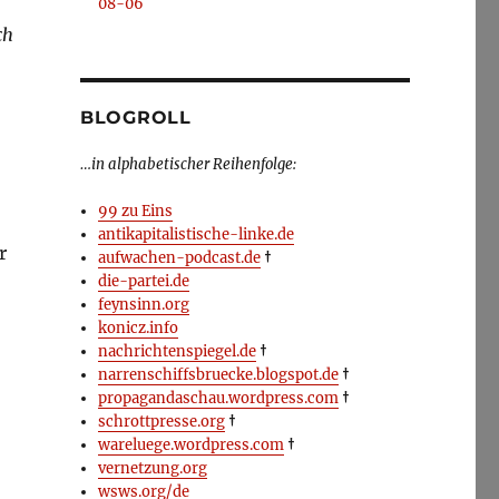
08-06
ch
u
BLOGROLL
…in alphabetischer Reihenfolge:
99 zu Eins
antikapitalistische-linke.de
r
aufwachen-podcast.de
†
die-partei.de
feynsinn.org
konicz.info
nachrichtenspiegel.de
†
narrenschiffsbruecke.blogspot.de
†
propagandaschau.wordpress.com
†
schrottpresse.org
†
wareluege.wordpress.com
†
vernetzung.org
wsws.org/de