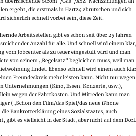
ch überraschende Strom-/Gas-/XYZ-Nachzahlungen an
ielen ergeht, die erstmals in Hartz4 abrutschen und sich
d sicherlich schnell vorbei sein, diese Zeit.
hernde Arbeitsstellen gibt es schon seit über 25 Jahren
sreichender Anzahl für alle. Und schnell wird einem klar
g vom Jobcenter als zu teuer eingestuft wird und man
Miete von seinem „Regelsatz“ begleichen muss, weil man
Mietwohnung findet. Ebenso schnell wird einem auch klar
einen Freundeskreis mehr leisten kann. Nicht nur wegen
n Unternehmungen (Kino, Essen, Konzerte, usw.),
llein wegen der Fahrtkosten. Und Mitreden kann man
ger („Schon den Film/das Spiel/das neue iPhone
 die Bankrotterklärung eines Sozialstaates, auch
, gibt es vielleicht in der Stadt, aber nicht auf dem Dorf