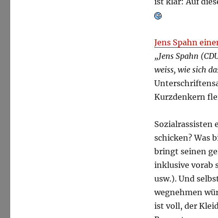
ist klar: Auf di
Jens Spahn eine
„Jens Spahn (CDU
weiss, wie sich da
Unterschriftens
Kurzdenkern fle
Sozialrassisten
schicken? Was b
bringt seinen g
inklusive vorab
usw.). Und selbs
wegnehmen würde
ist voll, der Kl