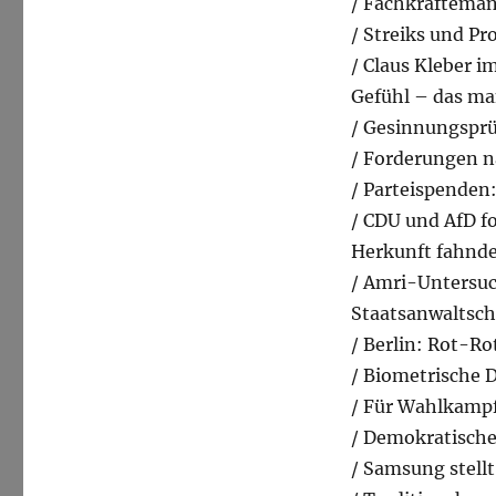
/ Fachkräfteman
/ Streiks und Pr
/ Claus Kleber 
Gefühl – das m
/ Gesinnungsprü
/ Forderungen n
/ Parteispenden
/ CDU und AfD fo
Herkunft fahnde
/ Amri-Untersuc
Staatsanwaltsch
/ Berlin: Rot-R
/ Biometrische 
/ Für Wahlkampf
/ Demokratische
/ Samsung stellt