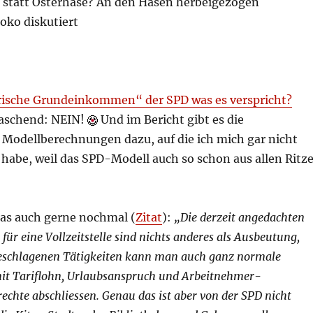
e statt Osterhase? An den Hasen herbeigezogen
oko diskutiert
arische Grundeinkommen“ der SPD was es verspricht?
raschend: NEIN!
Und im Bericht gibt es die
Modellberechnungen dazu, auf die ich mich gar nicht
 habe, weil das SPD-Modell auch so schon aus allen Ritz
das auch gerne nochmal (
Zitat
):
„Die derzeit angedachten
für eine Vollzeitstelle sind nichts anderes als Ausbeutung,
geschlagenen Tätigkeiten kann man auch ganz normale
mit Tariflohn, Urlaubsanspruch und Arbeitnehmer-
chte abschliessen. Genau das ist aber von der SPD nicht