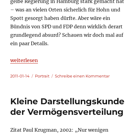
gelbe Regierung in Hamburg stark gemacht hat
– was an vielen Orten sicherlich für Hohn und
Spott gesorgt haben dürfte. Aber wäre ein
Bündnis von SPD und FDP denn wirklich derart
grundlegend absurd? Schauen wir doch mal auf
ein paar Details.
„Olaf Scholz und Rot-Gelb in Hamburg“
weiterlesen
Veröffentlicht
Kategorien
zu
2011-01-14
Portrait
Schreibe einen Kommentar
am
Olaf
Scholz
und
Kleine Darstellungskunde
Rot-
Gelb
der Vermögensverteilung
in
Hamburg
Zitat Paul Krugman, 2002: „Nur wenigen