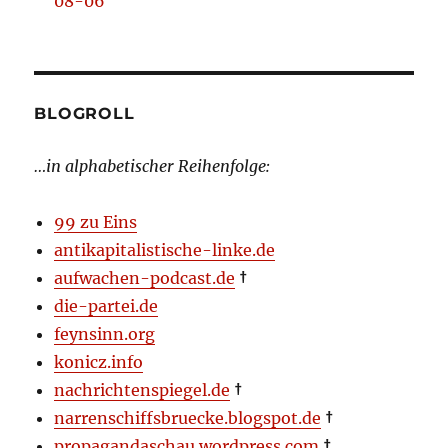
08-06
BLOGROLL
…in alphabetischer Reihenfolge:
99 zu Eins
antikapitalistische-linke.de
aufwachen-podcast.de
†
die-partei.de
feynsinn.org
konicz.info
nachrichtenspiegel.de
†
narrenschiffsbruecke.blogspot.de
†
propagandaschau.wordpress.com
†