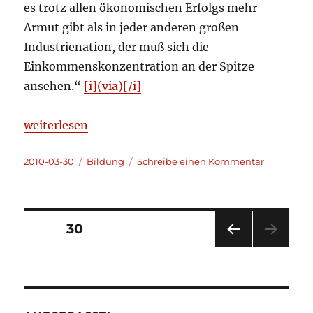
es trotz allen ökonomischen Erfolgs mehr
Armut gibt als in jeder anderen großen
Industrienation, der muß sich die
Einkommenskonzentration an der Spitze
ansehen.“
[i](via)[/i]
„Kleine Darstellungskunde der Vermögensverteilu
weiterlesen
Veröffentlicht
Kategorien
zu
2010-03-30
Bildung
Schreibe einen Kommentar
am
Kleine
Darstellu
der
Vermögens
Seitennummerierung
SEITE
30
VOR
der
HERI
GE
Beiträge
SEIT
E